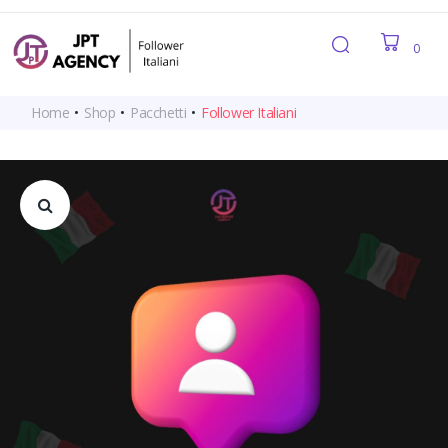
0
Home
•
Shop
•
Pacchetti
•
Follower Italiani