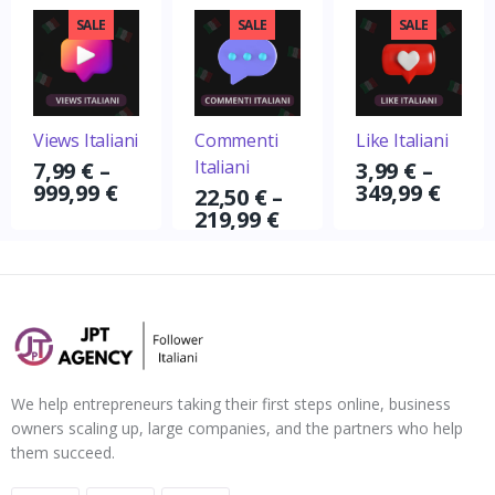
SALE
SALE
SALE
Views Italiani
Commenti
Like Italiani
Italiani
7,99
€
–
3,99
€
–
999,99
€
349,99
€
22,50
€
–
219,99
€
We help entrepreneurs taking their first steps online, business
owners scaling up, large companies, and the partners who help
them succeed.